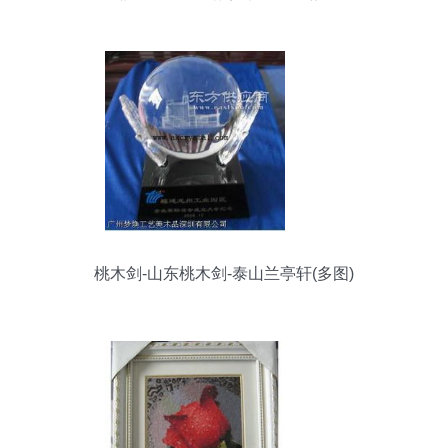
的“副业”(二)——工艺美术品及收藏品零售
桃木剑-山东桃木剑-泰山兰亭轩(多图)