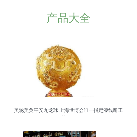
产品大全
美轮美奂平安九龙球 上海世博会唯一指定漆线雕工
艺臻品