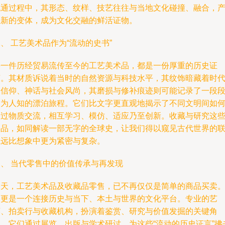
流通过程中，其形态、纹样、技艺往往与当地文化碰撞、融合，
生新的变体，成为文化交融的鲜活证物。
、 工艺美术品作为“流动的史书”
每一件历经贸易流传至今的工艺美术品，都是一份厚重的历史证
言。其材质诉说着当时的自然资源与科技水平，其纹饰暗藏着时
的信仰、神话与社会风尚，其磨损与修补痕迹则可能记录了一段
不为人知的漂泊旅程。它们比文字更直观地揭示了不同文明间如
通过物质交流，相互学习、模仿、适应乃至创新。收藏与研究这
物品，如同解读一部无字的全球史，让我们得以窥见古代世界的
系远比想象中更为紧密与复杂。
三、 当代零售中的价值传承与再发现
今天，工艺美术品及收藏品零售，已不再仅仅是简单的商品买卖
它更是一个连接历史与当下、本土与世界的文化平台。专业的艺
廊、拍卖行与收藏机构，扮演着鉴赏、研究与价值发掘的关键角
色。它们通过展览、出版与学术研讨，为这些“流动的历史证言”拂