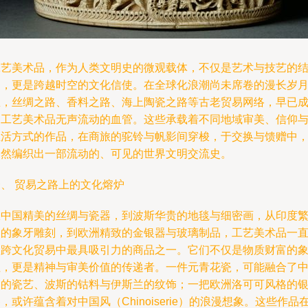
工艺美术品，作为人类文明史的微观载体，不仅是艺术与技艺的
晶，更是跨越时空的文化信使。在全球化浪潮尚未席卷的漫长岁
里，丝绸之路、香料之路、海上陶瓷之路等古老贸易网络，早已
为工艺美术品无声流动的血管。这些承载着不同地域审美、信仰
生活方式的作品，在商旅的驼铃与帆影间穿梭，于交换与馈赠中
悄然编织出一部流动的、可见的世界文明交流史。
一、 贸易之路上的文化熔炉
从中国精美的丝绸与瓷器，到波斯华贵的地毯与细密画，从印度
复的象牙雕刻，到欧洲精致的金银器与玻璃制品，工艺美术品一
是跨文化贸易中最具吸引力的商品之一。它们不仅是物质财富的
征，更是精神与审美价值的传递者。一件元青花瓷，可能融合了
国的瓷艺、波斯的钴料与伊斯兰的纹饰；一把欧洲洛可可风格的
，或许蕴含着对中国风（Chinoiserie）的浪漫想象。这些作品