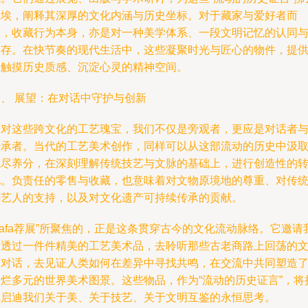
尘埃，阐释其深厚的文化内涵与历史坐标。对于藏家与爱好者而
言，收藏行为本身，亦是对一种美学体系、一段文明记忆的认同
保存。在快节奏的现代生活中，这些凝聚时光与匠心的物件，提
了触摸历史质感、沉淀心灵的精神空间。
四、 展望：在对话中守护与创新
面对这些跨文化的工艺瑰宝，我们不仅是旁观者，更应是对话者
传承者。当代的工艺美术创作，同样可以从这部流动的历史中汲
无尽养分，在深刻理解传统技艺与文脉的基础上，进行创造性的
化。负责任的零售与收藏，也意味着对文物原境地的尊重、对传
手艺人的支持，以及对文化遗产可持续传承的贡献。
cafa荐展”所聚焦的，正是这条贯穿古今的文化流动脉络。它邀请
们透过一件件精美的工艺美术品，去聆听那些古老商路上回荡的
明对话，去见证人类如何在差异中寻找共鸣，在交流中共同塑造
灿烂多元的世界美术图景。这些物品，作为“流动的历史证言”，将
续启迪我们关于美、关于技艺、关于文明互鉴的永恒思考。